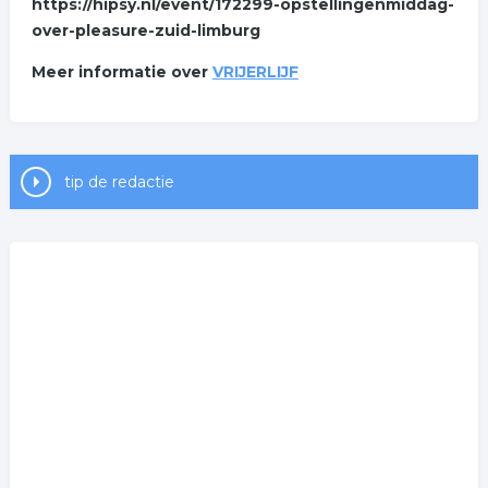
https://hipsy.nl/event/172299-opstellingenmiddag-
over-pleasure-zuid-limburg
Meer informatie over
VRIJERLIJF
tip de redactie