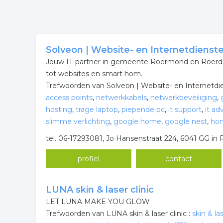
Solveon | Website- en Internetdienst
Jouw IT-partner in gemeente Roermond en Roerda
tot websites en smart hom.
Trefwoorden van Solveon | Website- en Internetdi
access points
,
netwerkkabels
,
netwerkbeveiliging
,
hosting
,
trage laptop
,
piepende pc
,
it support
,
it ad
slimme verlichting
,
google home
,
google nest
,
hom
tel. 06-17293081, Jo Hansenstraat 224, 6041 GG i
profiel
contact
LUNA skin & laser clinic
LET LUNA MAKE YOU GLOW
Trefwoorden van LUNA skin & laser clinic :
skin & las