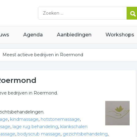
uws
Agenda
Aanbiedingen
Workshops
Meest actieve bedrijven in Roermond
 Roermond
ieve bedrijven in Roermond.
ichtsbehandelingen.
sage
,
kindmassage
,
hotstonemassage
,
ssage
,
lage rug behandeling
,
klankschalen
massage
,
bodyscrub massage
,
gezichtsbehandeling
,