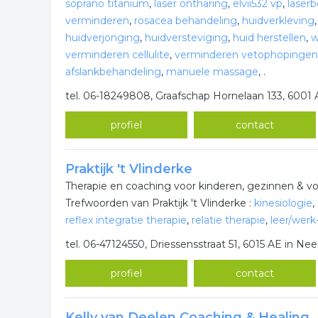
soprano titanium
,
laser ontharing
,
elvii532 vp
,
laser
verminderen
,
rosacea behandeling
,
huidverkleving
huidverjonging
,
huidversteviging
,
huid herstellen
,
w
verminderen cellulite
,
verminderen vetophopingen
afslankbehandeling
,
manuele massage
,
.
tel. 06-18249808, Graafschap Hornelaan 133, 6001 
profiel
contact
Praktijk 't Vlinderke
Therapie en coaching voor kinderen, gezinnen & v
Trefwoorden van Praktijk 't Vlinderke :
kinesiologie
,
reflex integratie therapie
,
relatie therapie
,
leer/werk
tel. 06-47124550, Driessensstraat 51, 6015 AE in Neer
profiel
contact
Kelly van Deelen Coaching & Healing