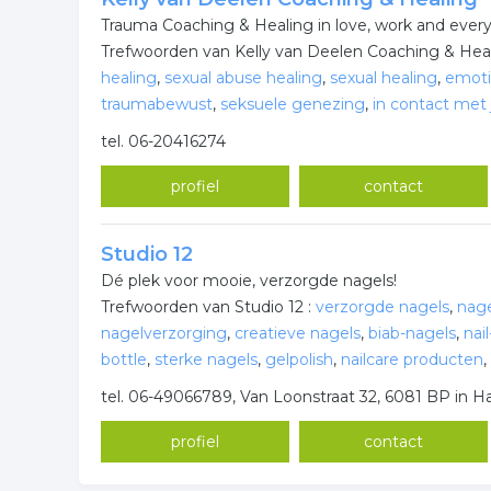
Trauma Coaching & Healing in love, work and every p
Trefwoorden van Kelly van Deelen Coaching & Heal
healing
,
sexual abuse healing
,
sexual healing
,
emoti
traumabewust
,
seksuele genezing
,
in contact met
tel. 06-20416274
profiel
contact
Studio 12
Dé plek voor mooie, verzorgde nagels!
Trefwoorden van Studio 12 :
verzorgde nagels
,
nage
nagelverzorging
,
creatieve nagels
,
biab-nagels
,
nail
bottle
,
sterke nagels
,
gelpolish
,
nailcare producten
,
tel. 06-49066789, Van Loonstraat 32, 6081 BP in H
profiel
contact