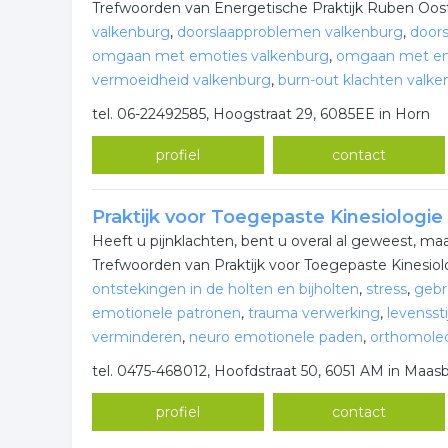
Trefwoorden van Energetische Praktijk Ruben Oos
valkenburg
,
doorslaapproblemen valkenburg
,
door
omgaan met emoties valkenburg
,
omgaan met em
vermoeidheid valkenburg
,
burn-out klachten valk
tel. 06-22492585, Hoogstraat 29, 6085EE in Horn
profiel
contact
Praktijk voor Toegepaste Kinesiologie
Heeft u pijnklachten, bent u overal al geweest, m
Trefwoorden van Praktijk voor Toegepaste Kinesiol
ontstekingen in de holten en bijholten
,
stress
,
gebr
emotionele patronen
,
trauma verwerking
,
levensst
verminderen
,
neuro emotionele paden
,
orthomole
tel. 0475-468012, Hoofdstraat 50, 6051 AM in Maas
profiel
contact