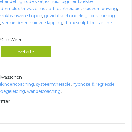
behandeling
,
rode vaatjes huid
,
pigmentvlekken
,
dermalux tri-wave md
,
led-fototherapie
,
huidvernieuwing
,
enkbrauwen shapen
,
gezichtsbehandeling
,
bioslimming
,
,
verminderen huidverslapping
,
d-tox sculpt
,
holistische
AC in Weert
website
olwassenen
(kinder)coaching
,
systeemtherapie
,
hypnose & regressie
,
-begeleiding
,
wandelcoaching
,
.
itter