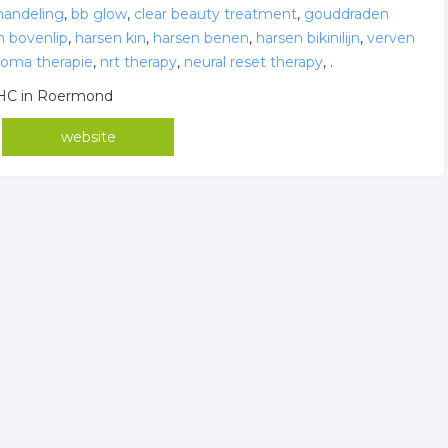
handeling
,
bb glow
,
clear beauty treatment
,
gouddraden
n bovenlip
,
harsen kin
,
harsen benen
,
harsen bikinilijn
,
verven
roma therapie
,
nrt therapy
,
neural reset therapy
,
.
5 HC in Roermond
website