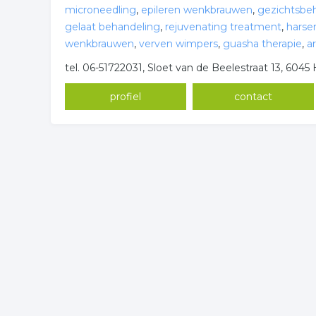
microneedling
,
epileren wenkbrauwen
,
gezichtsbe
gelaat behandeling
,
rejuvenating treatment
,
harse
wenkbrauwen
,
verven wimpers
,
guasha therapie
,
a
tel. 06-51722031, Sloet van de Beelestraat 13, 604
profiel
contact