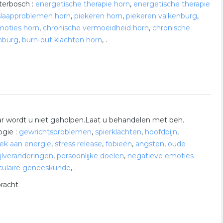
terbosch :
energetische therapie horn
,
energetische therapie
slaapproblemen horn
,
piekeren horn
,
piekeren valkenburg
,
oties horn
,
chronische vermoeidheid horn
,
chronische
enburg
,
burn-out klachten horn
,
.
aar wordt u niet geholpen.Laat u behandelen met beh.
ogie :
gewrichtsproblemen
,
spierklachten
,
hoofdpijn
,
ek aan energie
,
stress release
,
fobieën
,
angsten
,
oude
ijlveranderingen
,
persoonlijke doelen
,
negatieve emoties
culaire geneeskunde
,
.
bracht