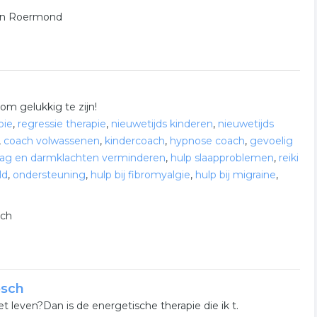
J in Roermond
om gelukkig te zijn!
pie
,
regressie therapie
,
nieuwetijds kinderen
,
nieuwetijds
,
coach volwassenen
,
kindercoach
,
hypnose coach
,
gevoelig
ag en darmklachten verminderen
,
hulp slaapproblemen
,
reiki
ld
,
ondersteuning
,
hulp bij fibromyalgie
,
hulp bij migraine
,
sch
osch
et leven?Dan is de energetische therapie die ik t.