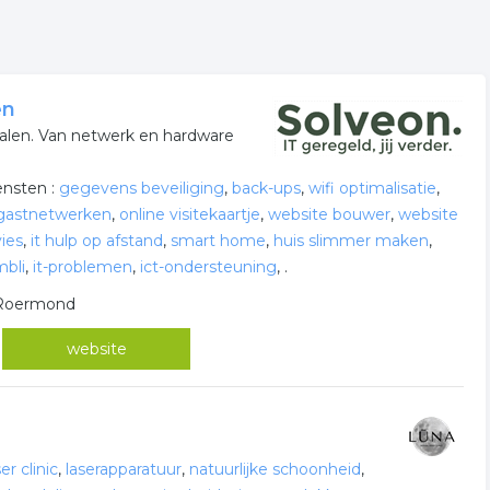
en
len. Van netwerk en hardware
ensten :
gegevens beveiliging
,
back-ups
,
wifi optimalisatie
,
gastnetwerken
,
online visitekaartje
,
website bouwer
,
website
vies
,
it hulp op afstand
,
smart home
,
huis slimmer maken
,
bli
,
it-problemen
,
ict-ondersteuning
,
.
n Roermond
website
er clinic
,
laserapparatuur
,
natuurlijke schoonheid
,