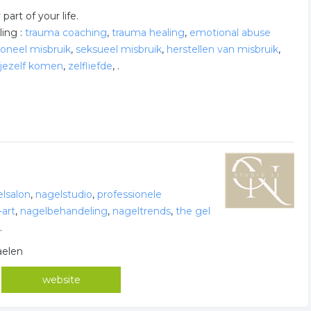
art of your life.
ing :
trauma coaching
,
trauma healing
,
emotional abuse
oneel misbruik
,
seksueel misbruik
,
herstellen van misbruik
,
 jezelf komen
,
zelfliefde
,
.
lsalon
,
nagelstudio
,
professionele
-art
,
nagelbehandeling
,
nageltrends
,
the gel
.
aelen
website