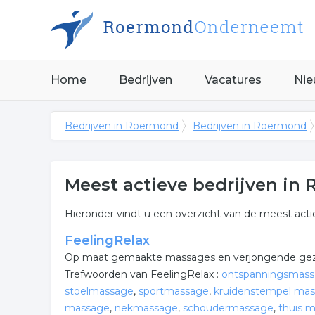
Home
Bedrijven
Vacatures
Nie
Bedrijven in Roermond
Bedrijven in Roermond
Meest actieve bedrijven in
Hieronder vindt u een overzicht van de meest act
FeelingRelax
Op maat gemaakte massages en verjongende gez
Trefwoorden van FeelingRelax :
ontspanningsmas
stoelmassage
,
sportmassage
,
kruidenstempel ma
massage
,
nekmassage
,
schoudermassage
,
thuis 