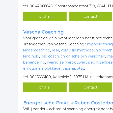
tel. 06-47066646, Kloosterwandstraat 319, 6041 H
profiel
contact
Vescha Coaching
Voor groot en klein, want iedereen heeft het recht 
Trefwoorden van Vescha Coaching :
hypnose thera
kindercoaching
,
reiki
,
kernvisie methode
,
nlp coach
kind hulp
,
hsp coach
,
chronische pijn verlichten
,
ma
behandeling
,
weinig zelfvertrouwen
,
slecht zelfbee
emotionele blokkade
,
trauma
,
ptss
,
.
tel. 06-15666189, Kerkplein 1, 6075 HA in Herkenbo
profiel
contact
Energetische Praktijk Ruben Oosterb
Wil jij zonder klachten of spanning energiek door h