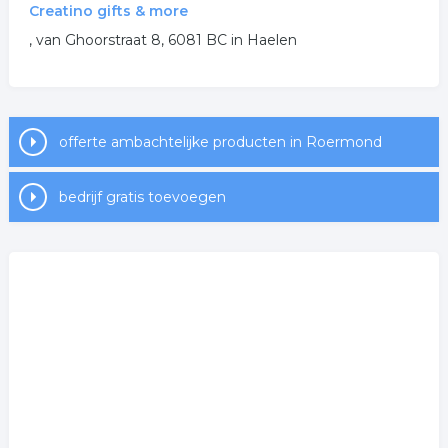
historische producten
handgemaakt
Creatino gifts & more
, van Ghoorstraat 8, 6081 BC in Haelen
handgemaakte producten
.
offerte ambachtelijke producten in Roermond
bedrijf gratis toevoegen