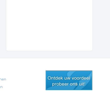
men
en
gratis lid worden