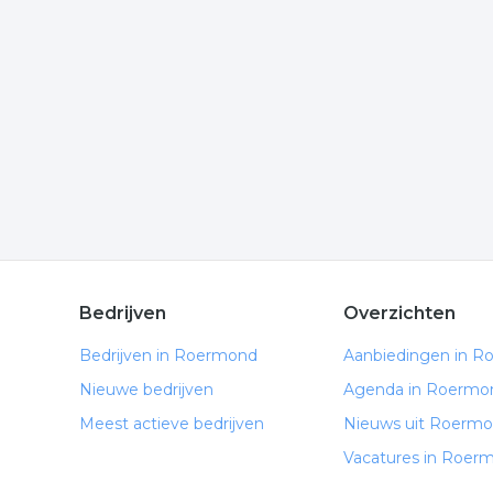
Wilt u meer weten over bouwen in de regio? Klik
komen of hoe u contact kunt opnemen. De volgend
Meer bedrijven in Roermon
Wij vonden meer informatie over bouw bedrijf. De
rubriek:
bouwbedrijf
aannemersbedrijf
bouwen
.
Bedrijven
Overzichten
Bedrijven in Roermond
Aanbiedingen in 
Nieuwe bedrijven
Agenda in Roermo
Meest actieve bedrijven
Nieuws uit Roerm
Vacatures in Roer