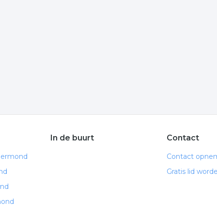
 op het item om meer over de onderneming te weten te
e informatie is gelinkt aan bouwen uit Roermond.
d
 volgende trefwoorden vallen ook onder deze bedrijven
verbouwen
nieuwbouw
klusbedrijf
In de buurt
Contact
Roermond
Contact opne
nd
Gratis lid word
ond
mond