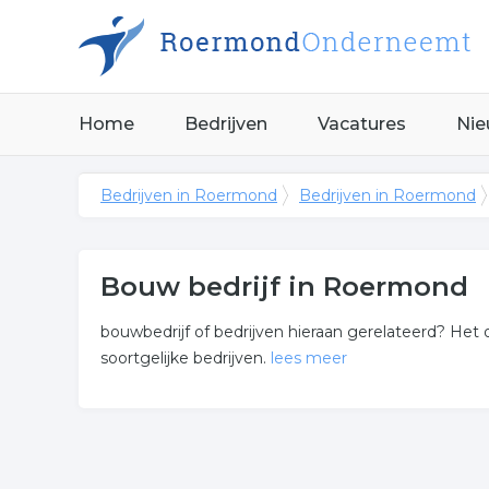
Home
Bedrijven
Vacatures
Nie
Bedrijven in Roermond
Bedrijven in Roermond
Bouw bedrijf in Roermond
bouwbedrijf of bedrijven hieraan gerelateerd? Het 
soortgelijke bedrijven.
lees meer
Meer over bouw bedrijf
Onderstaand vindt u een overzicht van alle aannem
Roermond.