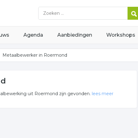
uws
Agenda
Aanbiedingen
Workshops
Metaalbewerker in Roermond
nd
aalbewerking uit Roermond zijn gevonden.
lees meer
lechter gerelateerde bedrijven in de omgeving van Roermond.
? Klik op het item om meer over de onderneming te weten te