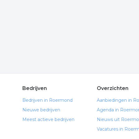
komen of hoe u contact kunt opnemen. De volgende
Meer bedrijven in Roermon
Wij vonden meer informatie over betonvlechter. D
rubriek:
metaalbewerking
ijzervlechter
betonvle
.
Bedrijven
Overzichten
Bedrijven in Roermond
Aanbiedingen in 
Nieuwe bedrijven
Agenda in Roermo
Meest actieve bedrijven
Nieuws uit Roerm
Vacatures in Roer