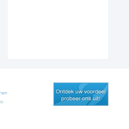
men
en
gratis lid worden