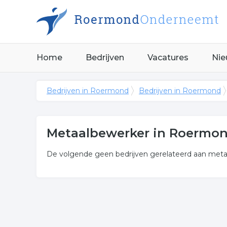
Home
Bedrijven
Vacatures
Nie
Bedrijven in Roermond
Bedrijven in Roermond
Metaalbewerker in Roermo
De volgende geen bedrijven gerelateerd aan met
Meer over metaalbewerker
Onderstaand vindt u een overzicht van alle ijzerv
Wilt u meer weten over ijzervlechter in de regio