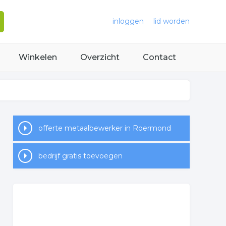
inloggen
lid worden
Winkelen
Overzicht
Contact
offerte metaalbewerker in Roermond
bedrijf gratis toevoegen