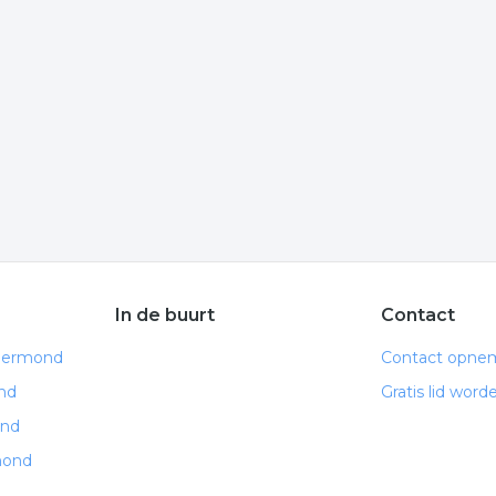
 informatie is gelinkt aan betonvlechter uit Roermond.
d
e volgende trefwoorden vallen ook onder deze bedrijven
chter
ijzerhandel
servicemonteur
In de buurt
Contact
Roermond
Contact opne
nd
Gratis lid word
ond
mond