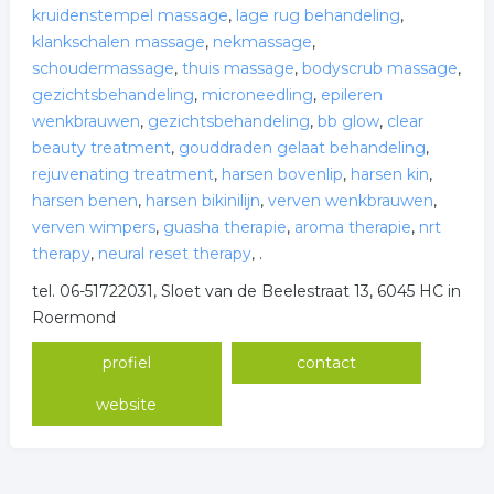
kruidenstempel massage
,
lage rug behandeling
,
klankschalen massage
,
nekmassage
,
schoudermassage
,
thuis massage
,
bodyscrub massage
,
gezichtsbehandeling
,
microneedling
,
epileren
wenkbrauwen
,
gezichtsbehandeling
,
bb glow
,
clear
beauty treatment
,
gouddraden gelaat behandeling
,
rejuvenating treatment
,
harsen bovenlip
,
harsen kin
,
harsen benen
,
harsen bikinilijn
,
verven wenkbrauwen
,
verven wimpers
,
guasha therapie
,
aroma therapie
,
nrt
therapy
,
neural reset therapy
,
.
tel. 06-51722031, Sloet van de Beelestraat 13, 6045 HC in
Roermond
profiel
contact
website