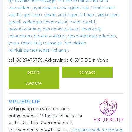
ayurvedische massage
,
intuïtieve band met kind
versterken
,
ayurveda en zwangerschap
,
voorkomen
ziekte
,
genezen ziekte
,
verjongen lichaam
,
verjongen
geest
,
verlengen levensduur
,
meer inzicht
,
bewustwording
,
harmonieus leven
,
levensstijl
veranderen
,
betere voeding
,
gezondheidsproducten
,
yoga
,
meditatie
,
massage technieken
,
reinigingsmethoden lichaam
,
.
tel. 06-27476779, Akkerwinde 6, 5913 DE in Venlo
profiel
contact
website
VRIJERLIJF
Wil jij graag een vrijer en meer
ontspannen lijf? Start jouw traject bij
VRIJERLIJF in Roermond en e.
Trefwoorden van VRIJERLIJF :
lichaamswerk roermond
,