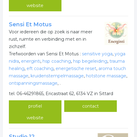
website
Sensi Et Motus
Voor iedereen die op zoek is naar meer
rust, ruimte en verbinding met en in
zichzelf.
Trefwoorden van Sensi Et Motus :
sensitive yoga
,
yoga
nidra
,
energinti
,
hsp coaching
,
hsp begeleiding
,
trauma
healing
,
eft coaching
,
energetische reset
,
aroma touch
massage
,
kruidenstempelmassage
,
hotstone massage
,
ontspanningsmassage
,
.
tel. 06-46291865, Ericastraat 62, 6134 VZ in Sittard
profiel
contact
website
Studio 12