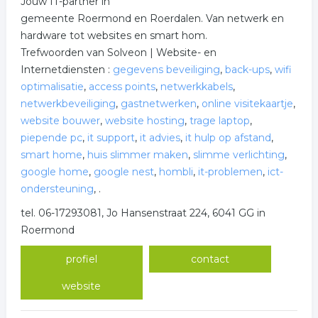
Jouw IT-partner in
gemeente Roermond en Roerdalen. Van netwerk en
hardware tot websites en smart hom.
Trefwoorden van Solveon | Website- en
Internetdiensten :
gegevens beveiliging
,
back-ups
,
wifi
optimalisatie
,
access points
,
netwerkkabels
,
netwerkbeveiliging
,
gastnetwerken
,
online visitekaartje
,
website bouwer
,
website hosting
,
trage laptop
,
piepende pc
,
it support
,
it advies
,
it hulp op afstand
,
smart home
,
huis slimmer maken
,
slimme verlichting
,
google home
,
google nest
,
hombli
,
it-problemen
,
ict-
ondersteuning
,
.
tel. 06-17293081, Jo Hansenstraat 224, 6041 GG in
Roermond
profiel
contact
website