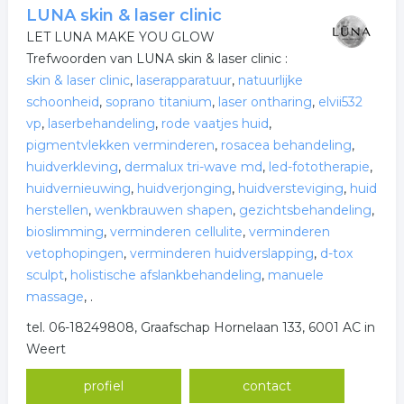
LUNA skin & laser clinic
LET LUNA MAKE YOU GLOW
Trefwoorden van LUNA skin & laser clinic :
skin & laser clinic
,
laserapparatuur
,
natuurlijke
schoonheid
,
soprano titanium
,
laser ontharing
,
elvii532
vp
,
laserbehandeling
,
rode vaatjes huid
,
pigmentvlekken verminderen
,
rosacea behandeling
,
huidverkleving
,
dermalux tri-wave md
,
led-fototherapie
,
huidvernieuwing
,
huidverjonging
,
huidversteviging
,
huid
herstellen
,
wenkbrauwen shapen
,
gezichtsbehandeling
,
bioslimming
,
verminderen cellulite
,
verminderen
vetophopingen
,
verminderen huidverslapping
,
d-tox
sculpt
,
holistische afslankbehandeling
,
manuele
massage
,
.
tel. 06-18249808, Graafschap Hornelaan 133, 6001 AC in
Weert
profiel
contact