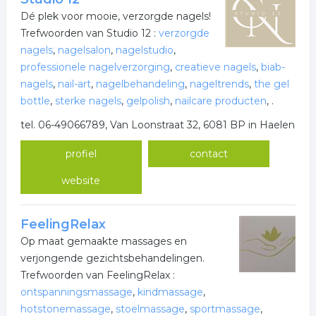
Dé plek voor mooie, verzorgde nagels!
Trefwoorden van Studio 12 :
verzorgde
nagels
,
nagelsalon
,
nagelstudio
,
professionele nagelverzorging
,
creatieve nagels
,
biab-
nagels
,
nail-art
,
nagelbehandeling
,
nageltrends
,
the gel
bottle
,
sterke nagels
,
gelpolish
,
nailcare producten
,
.
tel. 06-49066789, Van Loonstraat 32, 6081 BP in Haelen
profiel
contact
website
FeelingRelax
Op maat gemaakte massages en
verjongende gezichtsbehandelingen.
Trefwoorden van FeelingRelax :
ontspanningsmassage
,
kindmassage
,
hotstonemassage
,
stoelmassage
,
sportmassage
,