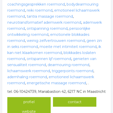
coachingsgesprekken roermond
,
bodydearmouring
roermond
,
reiki roermond
,
emotioneel lichaamswerk
roermond
,
tantra massage roermond
,
neurotransformatief ademwerk roermond
,
ademwerk
roermond
,
ontspanning roermond
,
persoonlijke
ontwikkeling roermond
,
emotionele blokkades
roermond
,
weinig zelfvertrouwen roermond
,
geen zin
in seks roermond
,
moeite met intimiteit roermond
,
ik
kan niet klaarkomen roermond
,
blokkades loslaten
roermond
,
ontspannen lijf roermond
,
genieten van
sensualiteit roermond
,
dearmouring roermond
,
lichaamswerk roermond
,
triggerpoints roermond
,
ademhaling roermond
,
emotioneel lichaamswerk
roermond
,
energetische massage roermond
,
.
tel. 06-10424739, Mariabastion 42, 6217 NC in Maastricht
profiel
contact
website