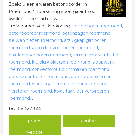
Zoekt u een ervaren betonboorder in
Roermond? Boorkoning staat garant voor
kwaliteit, snelheid en va.
Trefwoorden van Boorkoning :
beton boren roermond
,
betonboorder roermond
,
betonzagen roermond
,
sleuven frezen roermond
,
afzuigkap gat boren
roermond
,
airco doorvoer boren roermond
,
dakdoorvoer boren roermond
,
kruipruimte ventilatie
roermond
,
kruipluik plaatsen roermond
,
sloopwerk
roermond
,
convectorput dichtmaken roermond
,
betonvloer frezen roermond
,
betonvloer schuren
roermond
,
vloer egaliseren roermond
,
betonrot
herstellen roermond
,
kwaaitaalvloer verwijderen
roermond
,
.
tel. 06-15271855
profiel
contact
website