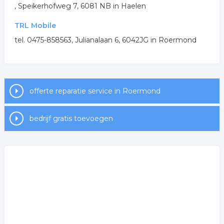
, Speikerhofweg 7, 6081 NB in Haelen
reparatie computer
reparatie laptop
TRL Mobile
telefoon reparatie
tel. 0475-858563, Julianalaan 6, 6042JG in Roermond
.
offerte reparatie service in Roermond
bedrijf gratis toevoegen