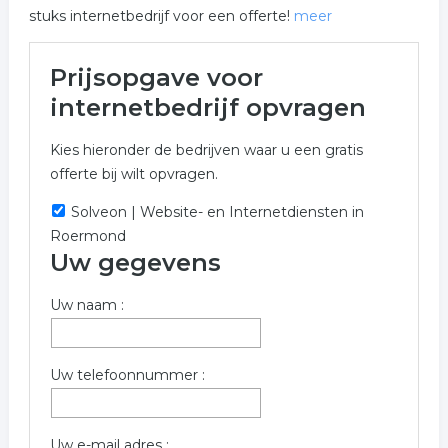
stuks internetbedrijf voor een offerte!
meer
Meer over internetbedrijf in
Prijsopgave voor
Roermond
internetbedrijf opvragen
Onderstaand vindt u een overzicht van alle
Kies hieronder de bedrijven waar u een gratis
internetbedrijf gerelateerde bedrijven in de omgeving
offerte bij wilt opvragen.
van Roermond voor een vrijblijvende aanvraag.
Solveon | Website- en Internetdiensten in
Onderstaande bedrijven zijn gerelateerd aan
Roermond
internetbedrijf in de plaats Roermond. Gebruik het
Uw gegevens
offerte formulier om meer informatie op te vragen over
internetbedrijf in Roermond.
Uw naam :
Trefwoorden:
webdesign
website bouwer
hosting
Uw telefoonnummer :
reclame
internet
online
Uw e-mail adres :