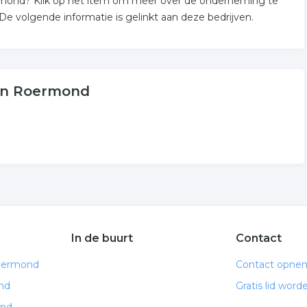
ermond? Klik op het item om meer over de onderneming te
 volgende informatie is gelinkt aan deze bedrijven.
f in Roermond
In de buurt
Contact
Roermond
Contact opne
nd
Gratis lid word