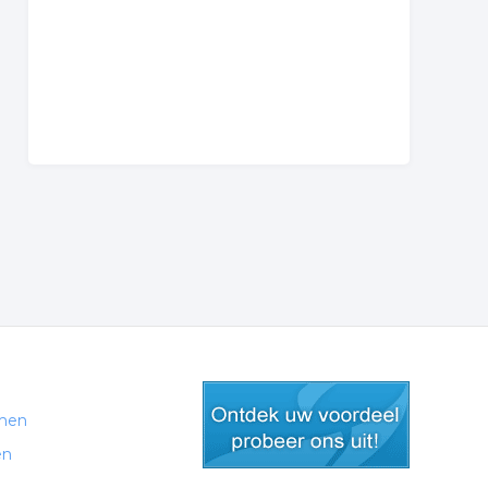
men
en
gratis lid worden